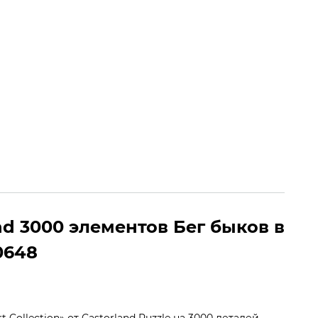
8 (050) 082-65-85
Заказать звонок
. – Вс. | 08:00 – 20:00
0
0
nd 3000 элементов Бег быков в
0648