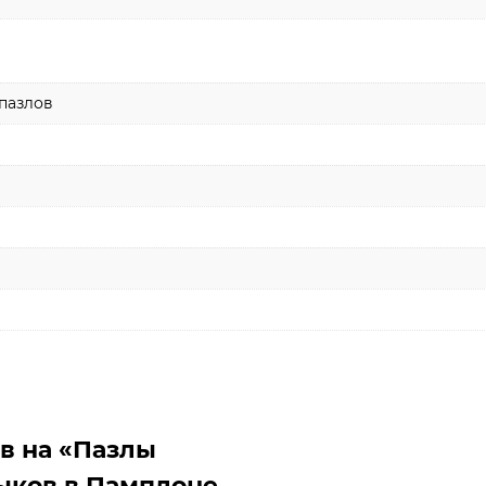
пазлов
ыв на «Пазлы
быков в Памплоне