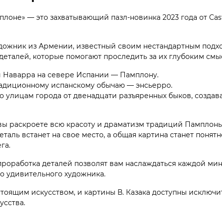
мплоне» — это захватывающий пазл-новинка 2023 года от Ca
удожник из Армении, известный своим нестандартным подх
деталей, которые помогают проследить за их глубоким смы
и Наварра на севере Испании — Памплону.
традиционному испанскому обычаю — энсьерро.
о улицам города от двенадцати разъяренных быков, созда
d, вы раскроете всю красоту и драматизм традиций Памплоны
аль встанет на свое место, а общая картина станет понятне
га.
 проработка деталей позволят вам наслаждаться каждой мин
го удивительного художника.
астоящим искусством, и картины В. Казака доступны исключит
усства.