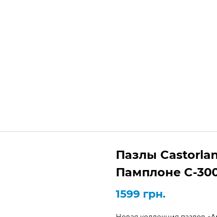
+3
Украина,
Киев, Одесса, Кривой Рог
Пн
агазин
Блог
Каталог пазлов
Пазлы Castorla
Памплоне C-30
1599
грн.