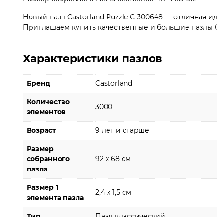
Новый пазл Castorland Puzzle C-300648 — отличная ид
Приглашаем купить качественные и большие пазлы Cas
Характеристики пазлов
Бренд
Castorland
Количество
3000
элементов
Возраст
9 лет и старше
Размер
собранного
92 х 68 см
пазла
Размер 1
2,4 х 1,5 см
элемента пазла
Тип
Пазл классический