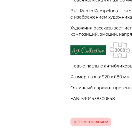
Новая коллекция пазлов «Art
Bull Run in Pampeluna — эт
с изображением художника 
Художник рассказывает ист
композиций, эмоций, напр
Новые пазлы с антибликов
Размер пазла: 920 х 680 мм.
Отличный вариант презента
EAN: 5904438300648
Нет в наличии