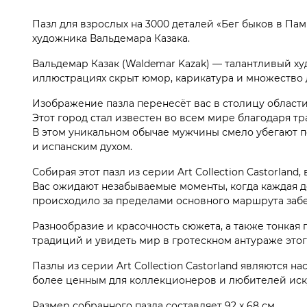
Пазл для взрослых на 3000 деталей «Бег быков в Па
художника Вальдемара Казака.
Вальдемар Казак (Waldemar Kazak) — талантливый х
иллюстрациях скрыт юмор, карикатура и множество 
Изображение пазла перенесёт вас в столицу област
Этот город стал известен во всем мире благодаря 
В этом уникальном обычае мужчины смело убегают п
и испанским духом.
Собирая этот пазл из серии Art Collection Castorlan
Вас ожидают незабываемые моменты, когда каждая дет
происходило за пределами основного маршрута забе
Разнообразие и красочность сюжета, а также тонкая
традиций и увидеть мир в гротескном антураже это
Пазлы из серии Art Collection Castorland являются н
более ценным для коллекционеров и любителей иск
Размер собранного пазла составляет 92 х 68 см.