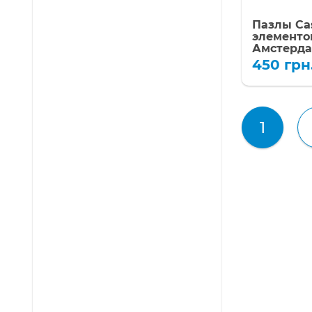
Пазлы Cas
элементо
Амстерда
450
грн
1