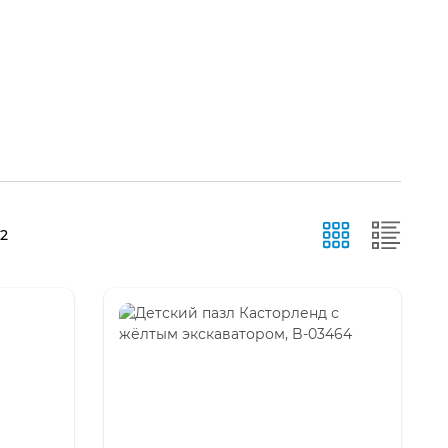
Сортировка:
92
самые
недавние