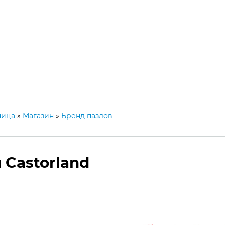
+3
Украина,
Киев, Одесса, Кривой Рог
Пн
агазин
Блог
Каталог пазлов
ница
»
Магазин
»
Бренд пазлов
 Castorland