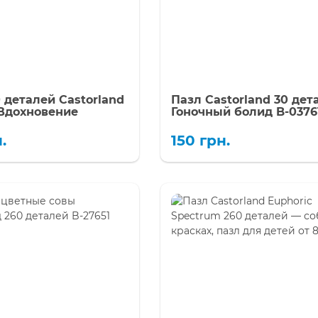
 деталей Castorland
Пазл Castorland 30 дет
 Вдохновение
Гоночный болид B-0376
.
150
грн.