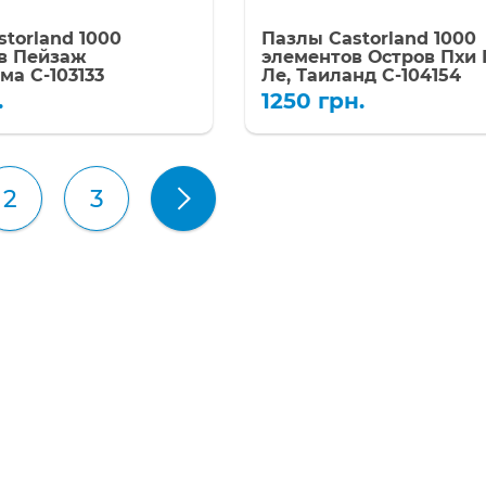
torland 1000
Пазлы Castorland 1000
в Пейзаж
элементов Остров Пхи 
ма C-103133
Ле, Таиланд C-104154
.
1250
грн.
2
3