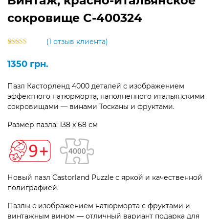
Винтаж, красно-итальянское
сокровище C-400324
(
1
отзыв клиента)
Рейтинг
1
5.00
из 5 на
1350
грн.
основе
опроса
пользователя
Пазл Касторленд 4000 деталей с изображением
эффектного натюрморта, наполненного итальянскими
сокровищами — винами Тосканы и фруктами.
Размер пазла: 138 х 68 см
Новый пазл Castorland Puzzle с яркой и качественной
полиграфией.
Пазлы с изображением натюрморта с фруктами и
винтажным вином — отличный вариант подарка для