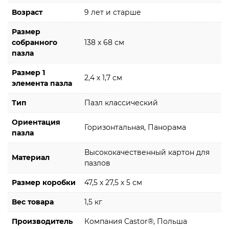
Возраст
9 лет и старше
Размер
собранного
138 х 68 см
пазла
Размер 1
2,4 х 1,7 см
элемента пазла
Тип
Пазл классический
Ориентация
Горизонтальная, Панорама
пазла
Высококачественный картон для
Материал
пазлов
Размер коробки
47,5 х 27,5 х 5 см
Вес товара
1,5 кг
Производитель
Компания Castor®, Польша