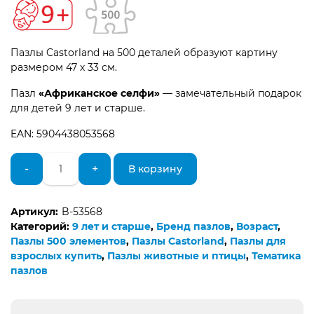
Пазлы Castorland на 500 деталей образуют картину
размером 47 х 33 см.
Пазл
«Африканское селфи»
— замечательный подарок
для детей 9 лет и старше.
EAN: 5904438053568
Количество
-
+
В корзину
товара
Пазлы
Castorland
Артикул:
B-53568
500
Категорий:
9 лет и старше
,
Бренд пазлов
,
Возраст
,
элементов
Пазлы 500 элементов
,
Пазлы Castorland
,
Пазлы для
Африканское
взрослых купить
,
Пазлы животные и птицы
,
Тематика
селфи
пазлов
B-
53568