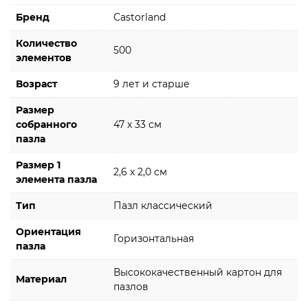
Бренд
Castorland
Количество
500
элементов
Возраст
9 лет и старше
Размер
собранного
47 х 33 см
пазла
Размер 1
2,6 х 2,0 см
элемента пазла
Тип
Пазл классический
Ориентация
Горизонтальная
пазла
Высококачественный картон для
Материал
пазлов