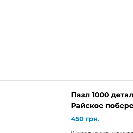
+3
Украина,
Киев, Одесса, Кривой Рог
Пн
агазин
Блог
Каталог пазлов
Пазл 1000 детал
Райское побер
450
грн.