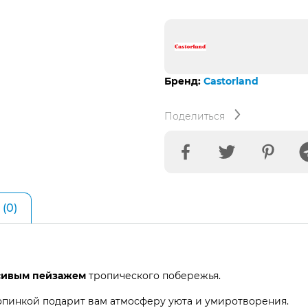
104666
Райское
побережье
Бренд:
Castorland
Поделиться
(0)
асивым пейзажем
тропического побережья.
опинкой подарит вам атмосферу уюта и умиротворения.