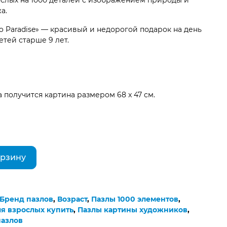
слых на 1000 деталей с изображением природы и
а.
 to Paradise» — красивый и недорогой подарок на день
тей старше 9 лет.
 получится картина размером 68 x 47 см.
орзину
Бренд пазлов
,
Возраст
,
Пазлы 1000 элементов
,
я взрослых купить
,
Пазлы картины художников
,
пазлов