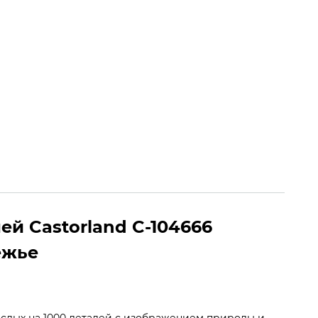
8 (050) 082-65-85
Заказать звонок
. – Вс. | 08:00 – 20:00
0
0
ей Castorland C-104666
ежье