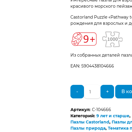
Интересные пазлы для взро
красивого морского пейзаж
Castorland Puzzle «Pathway
рождения для взрослых и де
Из собранных деталей пазла
EAN: 5904438104666
Количество
-
+
В к
товара
Пазл
1000
Артикул:
C-104666
деталей
Категорий:
9 лет и старше
,
Castorland
Пазлы Castorland
,
Пазлы дл
Пазлы природа
,
Тематика 
C-