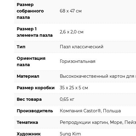
Размер
собранного
68 х 47 см
пазла
Размер 1
2,6 х 2,0 см
элемента пазла
Тип
Пазл классический
Ориентация
Горизонтальная
пазла
Материал
Высококачественный картон для 
Размер коробки
35 х 25 х 5 см
Вес товара
0,65 кг
Производитель
Компания Castor®, Польша
Тематика
Репродукции картин, Море, Пей
Художник
Sung Kim