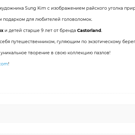
художника Sung Kim с изображением райского уголка при
м подарком для любителей головоломок.
ых
и детей старше 9 лет от бренда
Castorland
.
е себя путешественником, гуляющим по экзотическому берег
 уникальное творение в свою коллекцию пазлов!
.com
!