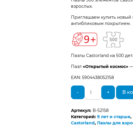
Пазлы 500 элементов Castor
взрослых.
Приглашаем купить новый
антибликовым покрытием.
Пазлы Castorland на 500 де
Пазл
«Открытый космос»
—
EAN: 5904438052158
Количество
-
+
В к
товара
Пазлы
Castorland
Артикул:
B-52158
500
Категорий:
9 лет и старше
,
элементов
Castorland
,
Пазлы для взро
Космос