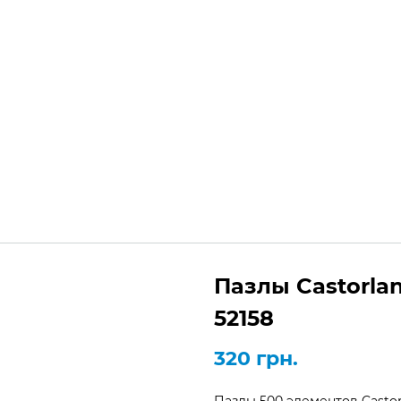
+3
Украина,
Киев, Одесса, Кривой Рог
Пн
агазин
Блог
Каталог пазлов
Пазлы Castorla
52158
320
грн.