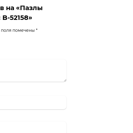
ыв на «Пазлы
 B-52158»
 поля помечены
*