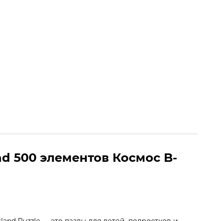
8 (050) 082-65-85
Заказать звонок
. – Вс. | 08:00 – 20:00
0
0
nd 500 элементов Космос B-