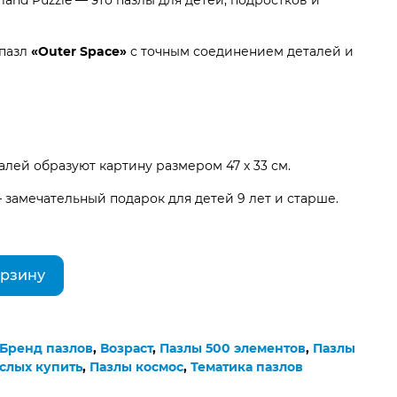
land Puzzle — это пазлы для детей, подростков и
 пазл
«Outer Space»
с точным соединением деталей и
талей образуют картину размером 47 х 33 см.
 замечательный подарок для детей 9 лет и старше.
орзину
Бренд пазлов
,
Возраст
,
Пазлы 500 элементов
,
Пазлы
слых купить
,
Пазлы космос
,
Тематика пазлов