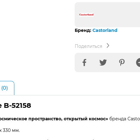
B-
52158
Бренд:
Castorland
Поделиться
(0)
 B-52158
космическое пространство, открытый космос»
бренда Castor
 330 мм.