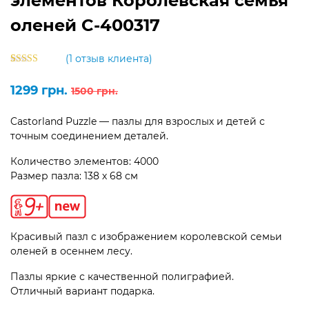
элементов Королевская семья
оленей C-400317
(
1
отзыв клиента)
Рейтинг
1
5.00
из 5 на
Первоначальная
Текущая
1299
грн.
1500
грн.
основе
цена
цена:
опроса
пользователя
составляла
1299 грн..
Castorland Puzzle — пазлы для взрослых и детей с
1500 грн..
точным соединением деталей.
Количество элементов: 4000
Размер пазла: 138 х 68 см
Красивый пазл с изображением королевской семьи
оленей в осеннем лесу.
Пазлы яркие с качественной полиграфией.
Отличный вариант подарка.