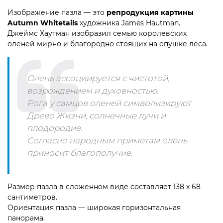
Изображение пазла — это
репродукция картины
Autumn Whitetails
художника James Hautman.
Джеймс Хаутман изобразил семью королевских
оленей мирно и благородно стоящих на опушке леса.
Олень ассоциируется с чистотой,
возрождением и духовностью.
Рога у самцов оленей символизируют
Древо Жизни, солнечные лучи и
плодородие.
Согласно народным приметам олень
приносит благополучие.
Размер пазла в сложенном виде составляет 138 х 68
сантиметров.
Ориентация пазла — широкая горизонтальная
панорама.