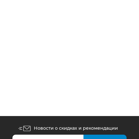
Пазлы Castorland 1500 элементов Праздник
в Париже C-151851
1500
грн.
Новости о скидках и рекомендации