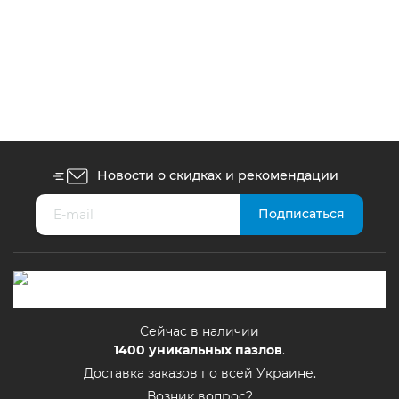
Пазлы Trefl 1000 элементов Marvel,
Мститетли: Финал (10626)
Нет в наличии
400
грн.
Новости о скидках и рекомендации
Сейчас в наличии
1400
уникальных пазлов
.
Доставка заказов по всей Украине.
Возник вопрос?